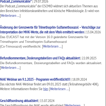
Podcast „Communicable“
|
29.07.2026
Der Podcast „Communicable“ der ESCMID widmet sich aktuellen Themen aus
den Bereichen Infektionskrankheiten und klinische Mikrobiologie. Er wird von
[
Weiterlesen …
]
Änderung der Grenzwerte für Trimethoprim-Sulfamethoxazol – Vorschläge zur
Interpretation der MHK-Werte, die mit dem Vitek ermittelt werden
|
13.04.2026
Das EUCAST hat mit der Version 16.0 geänderte Grenzwerte für
Trimethoprim und Trimethoprim-Sulfamethoxazol
[
Weiterlesen …
]
(Co-Trimoxazol) veröffentlicht.
Befundkommentare, Dosierungstabellen und FAQs aktualisiert
|
22.09.2025
Die Befundkommentare, Dosierungstabellen und FAQs wurden aktualisiert.
[
Weiterlesen …
]
NAK Webinar am 9.1.2025 - Programm veröffentlicht!!!
|
18.09.2024
Das nächste NAK-Webinar findet am 09.01.2025 statt (Teilnahmegebühr 40€).
Weitere Informationen finden Sie
hier
.
[
Weiterlesen …
]
Geschäftsordnung aktualisiert
|
15.07.2024
Die Geschäftsordnung des NAK wurde aktualisiert
[
Weiterlesen …
]